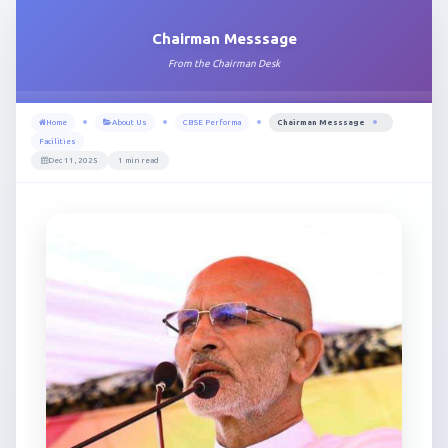
Chairman Messsage
From the Chairman Desk
Home
About Us
CBSE Performa
Chairman Messsage
Facilities
Dec 11, 2025
1 min read