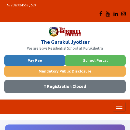
7082424558 , 559
The Gurukul Jyotisar
We are Boys Residential School at Kurukshetra
Pay Fee
School Portal
Mandatory Public Disclosure
Registration Closed
Toggl
navig